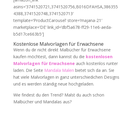
asins=’3741520721,3741520756,B016DFAHSA,386355
4388,3741520748,3741520713′
template=’ProductCarousel‘ store=’majana-21′
marketplace=’DE‘ link_id=’dbf5a678-ff29-11e6-aeda-
b5d17ce663b5′]
Kostenlose Malvorlagen für Erwachsene
Wenn du dir nicht direkt Malbücher für Erwachsene
kaufen möchtest, dann kannst du die
kostenlosen
Malvorlagen für Erwachsene
auch kostenlos runter
laden. Die Seite
Mandala Malen
bietet sich da an. Sie
hat viele Malvorlagen in ganz unterschiedichen Designs
und es werden ständig neue hochgeladen.
Wie findest du den Trend? Malst du auch schon
Malbücher und Mandalas aus?