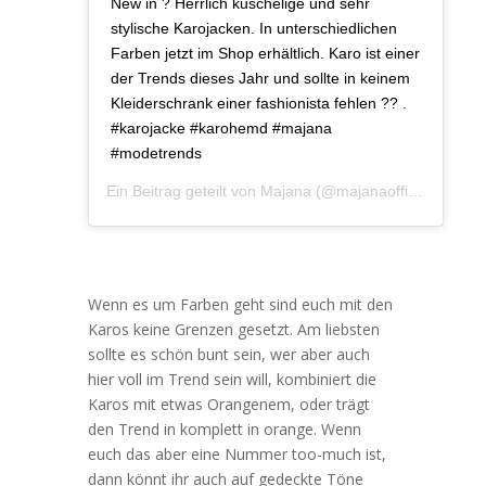
New in ? Herrlich kuschelige und sehr
stylische Karojacken. In unterschiedlichen
Farben jetzt im Shop erhältlich. Karo ist einer
der Trends dieses Jahr und sollte in keinem
Kleiderschrank einer fashionista fehlen ?? .
#karojacke #karohemd #majana
#modetrends
Ein Beitrag geteilt von
Majana
(@majanaofficial) am
De
Wenn es um Farben geht sind euch mit den
Karos keine Grenzen gesetzt. Am liebsten
sollte es schön bunt sein, wer aber auch
hier voll im Trend sein will, kombiniert die
Karos mit etwas Orangenem, oder trägt
den Trend in komplett in orange. Wenn
euch das aber eine Nummer too-much ist,
dann könnt ihr auch auf gedeckte Töne