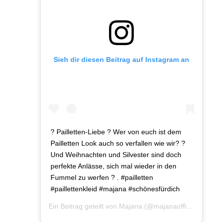
Sieh dir diesen Beitrag auf Instagram an
? Pailletten-Liebe ? Wer von euch ist dem
Pailletten Look auch so verfallen wie wir? ?
Und Weihnachten und Silvester sind doch
perfekte Anlässe, sich mal wieder in den
Fummel zu werfen ? . #pailletten
#paillettenkleid #majana #schönesfürdich
Ein Beitrag geteilt von
Majana
(@majanaofficial) am
De