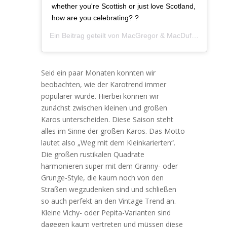
whether you're Scottish or just love Scotland,
how are you celebrating? ?
Ein Beitrag geteilt von
MacGregor & MacDuff
(@macgre
Seid ein paar Monaten konnten wir
beobachten, wie der Karotrend immer
populärer wurde. Hierbei können wir
zunächst zwischen kleinen und großen
Karos unterscheiden. Diese Saison steht
alles im Sinne der großen Karos. Das Motto
lautet also „Weg mit dem Kleinkarierten“.
Die großen rustikalen Quadrate
harmonieren super mit dem Granny- oder
Grunge-Style, die kaum noch von den
Straßen wegzudenken sind und schließen
so auch perfekt an den Vintage Trend an.
Kleine Vichy- oder Pepita-Varianten sind
dagegen kaum vertreten und müssen diese