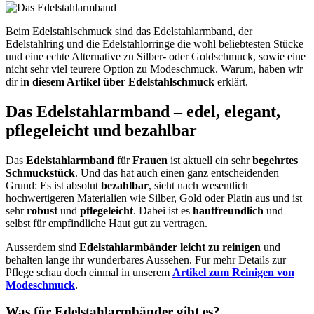
Beim Edelstahlschmuck sind das Edelstahlarmband, der
Edelstahlring und die Edelstahlorringe die wohl beliebtesten Stücke
und eine echte Alternative zu Silber- oder Goldschmuck, sowie eine
nicht sehr viel teurere Option zu Modeschmuck. Warum, haben wir
dir i
n diesem Artikel über Edelstahlschmuck
erklärt.
Das Edelstahlarmband – edel, elegant,
pflegeleicht und bezahlbar
Das
Edelstahlarmband
für
Frauen
ist aktuell ein sehr
begehrtes
Schmuckstück
. Und das hat auch einen ganz entscheidenden
Grund: Es ist absolut
bezahlbar
, sieht nach wesentlich
hochwertigeren Materialien wie Silber, Gold oder Platin aus und ist
sehr
robust
und
pflegeleicht
. Dabei ist es
hautfreundlich
und
selbst für empfindliche Haut gut zu vertragen.
Ausserdem sind
Edelstahlarmbänder
leicht zu reinigen
und
behalten lange ihr wunderbares Aussehen. Für mehr Details zur
Pflege schau doch einmal in unserem
Artikel zum Reinigen von
Modeschmuck
.
Was für Edelstahlarmbänder gibt es?