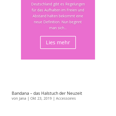
Deutschland gibt es Regelungen
für das Aufhalten im Freien und
Abstand halten bekommt eine
neue Definition. Nun beginnt
man sich...
Lies mehr
Bandana – das Halstuch der Neuzeit
von
Jana
|
Okt 23, 2019
|
Accessoires