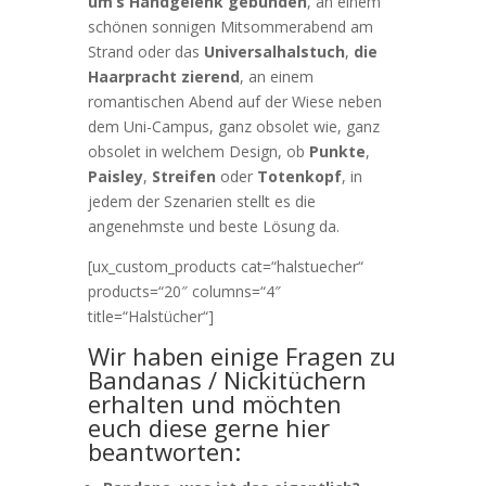
um‘s Handgelenk gebunden
, an einem
schönen sonnigen Mitsommerabend am
Strand oder das
Universalhalstuch
,
die
Haarpracht zierend
, an einem
romantischen Abend auf der Wiese neben
dem Uni-Campus, ganz obsolet wie, ganz
obsolet in welchem Design, ob
Punkte
,
Paisley
,
Streifen
oder
Totenkopf
, in
jedem der Szenarien stellt es die
angenehmste und beste Lösung da.
[ux_custom_products cat=“halstuecher“
products=“20″ columns=“4″
title=“Halstücher“]
Wir haben einige Fragen zu
Bandanas / Nickitüchern
erhalten und möchten
euch diese gerne hier
beantworten: